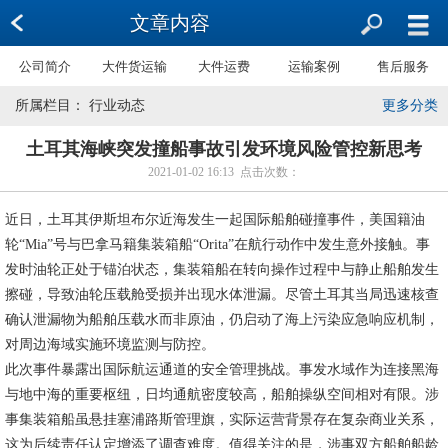
文章内容
公司简介
大件货运输
大件运费
运输案例
售后服务
所属栏目： 行业动态
更多分类
土耳其海峡突发撞船事故引发环境风险管控新思考
2021-01-02 16:13 点击次数：
近日，土耳其伊斯坦布尔近海发生一起国际船舶碰撞事件，美国籍油
轮“Mia”号与巴拿马籍集装箱船“Orita”在航行动作中发生意外接触。事
发时油轮正处于锚泊状态，集装箱船在转向操作过程中与静止船舶发生
擦碰，导致油轮压载舱受损并出现水体泄漏。尽管土耳其当局迅速核查
确认泄漏物为船舶压载水而非原油，仍启动了海上污染应急响应机制，
对周边海域实施环境监测与防控。
此次事件暴露出国际航运通道的安全管理挑战。事发水域作为连接黑海
与地中海的重要枢纽，日均通航密度较高，船舶操纵空间相对有限。涉
事集装箱船虽悬挂塞浦路斯管理旗，实际运营背景存在复杂商业关系，
这为后续责任认定增添了调查难度。值得关注的是，涉事双方船舶船龄