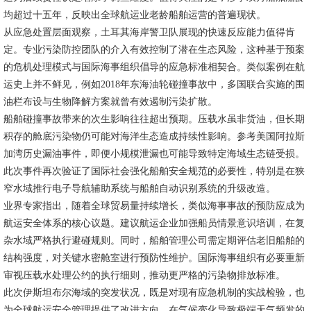
均超过十五年，反映出全球航运业老龄船舶运营的普遍现状。
从应急处置层面观察，土耳其海岸警卫队展现的快速反应能力值得肯
定。专业污染防控团队的介入有效控制了潜在生态风险，这种基于预案
的危机处理模式与国际海事组织倡导的应急标准相契合。类似案例在航
运史上并不鲜见，例如2018年东海油轮碰撞事故中，多国联合实施的围
油栏布设与生物降解方案就曾有效遏制污染扩散。
船舶碰撞事故带来的次生影响往往超出预期。压载水虽非货油，但长期
积存的舱底污染物仍可能对海洋生态造成持续性影响。参考美国阿拉斯
加湾历史漏油事件，即便小规模泄漏也可能导致特定海域生态链受损。
此次事件再次验证了国际社会强化船舶安全规范的必要性，特别是在狭
窄水域推行电子导航辅助系统与船舶自动识别系统的升级改造。
业界专家指出，随着全球贸易量持续增长，类似海事事故的预防应成为
航运安全体系的核心议题。建议航运企业加强船员情景意识培训，在复
杂水域严格执行避碰规则。同时，船舶管理公司需定期评估老旧船舶的
结构强度，对关键水密舱室进行预防性维护。国际海事组织有必要重新
审视压载水处理公约的执行细则，推动更严格的污染物排放标准。
此次伊斯坦布尔海域的突发状况，既是对现有应急机制的实战检验，也
为全球航运安全管理提供了改进方向。在气候变化导致极端天气频发的